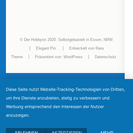
© Der Hobbyist 2020. Selbstgebastelt in Essen, NRW.
Elegant Pin
Entwickelt von
Rara
Theme
Präsentiert von:
WordPress
Datenschutz
Diese Seite nutzt Website-Tracking-Technologien von Dritten,
um ihre Dienste anzubieten, stetig zu verbessern und
Werbung entsprechend den Interessen der Nutzer
anzuzeigen.
ABLEHNEN
AKZEPTIEREN
MEHR