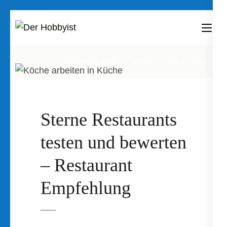
Zum
Inhalt
Der Hobbyist
Was man mit Freizeit so anfangen
springen
kann
(Enter
21 September 2022
admin
Tipps & Tricks
drücken)
Sterne Restaurants
testen und bewerten
– Restaurant
Empfehlung