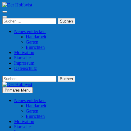
Zum
Inhalt
Der Hobbyist
Was man mit Freizeit so anfangen kann
springen
(Enter
Suchen
drücken)
nach:
Neues entdecken
Handarbeit
Garten
Einrichten
Motivation
Startseite
Impressum
Datenschutz
Suchen
nach:
Primäres Menü
Der Hobbyist
Was man mit Freizeit so anfangen kann
Neues entdecken
Handarbeit
Garten
Einrichten
Motivation
Startseite