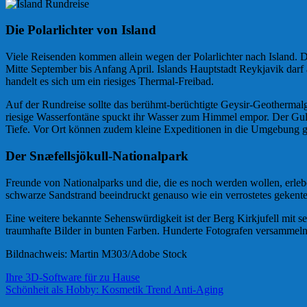
Die Polarlichter von Island
Viele Reisenden kommen allein wegen der Polarlichter nach Island. Di
Mitte September bis Anfang April. Islands Hauptstadt Reykjavik darf
handelt es sich um ein riesiges Thermal-Freibad.
Auf der Rundreise sollte das berühmt-berüchtigte Geysir-Geothermalge
riesige Wasserfontäne spuckt ihr Wasser zum Himmel empor. Der Gullf
Tiefe. Vor Ort können zudem kleine Expeditionen in die Umgebung 
Der Snæfellsjökull-Nationalpark
Freunde von Nationalparks und die, die es noch werden wollen, erlebe
schwarze Sandstrand beeindruckt genauso wie ein verrostetes gekente
Eine weitere bekannte Sehenswürdigkeit ist der Berg Kirkjufell mit 
traumhafte Bilder in bunten Farben. Hunderte Fotografen versammel
Bildnachweis: Martin M303/Adobe Stock
Beitragsnavigation
Ihre 3D-Software für zu Hause
Schönheit als Hobby: Kosmetik Trend Anti-Aging