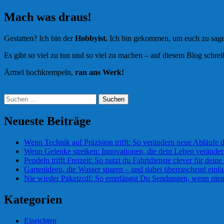
Mach was draus!
Gestatten? Ich bin der
Hobbyist.
Ich bin gekommen, um euch zu sagen
Es gibt so viel zu tun und so viel zu machen – auf diesem Blog schre
Ärmel hochkrempeln,
ran ans Werk!
Suchen
nach:
Neueste Beiträge
Wenn Technik auf Präzision trifft: So verändern neue Abläufe 
Wenn Gelenke streiken: Innovationen, die dein Leben verände
Pendeln trifft Freizeit: So nutzt du Fahrtdienste clever für deine 
Gartenideen, die Wasser sparen – und dabei überraschend einf
Nie wieder Paketzoff: So empfängst Du Sendungen, wenn niem
Kategorien
Einrichten