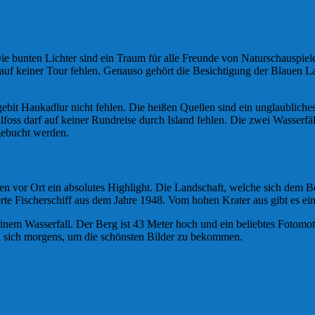
e bunten Lichter sind ein Traum für alle Freunde von Naturschauspielen
 auf keiner Tour fehlen. Genauso gehört die Besichtigung der Blauen 
bit Haukadlur nicht fehlen. Die heißen Quellen sind ein unglaubliches
oss darf auf keiner Rundreise durch Island fehlen. Die zwei Wasserfäll
gebucht werden.
n vor Ort ein absolutes Highlight. Die Landschaft, welche sich dem Be
rte Fischerschiff aus dem Jahre 1948. Vom hohen Krater aus gibt es ei
seinem Wasserfall. Der Berg ist 43 Meter hoch und ein beliebtes Fotom
n sich morgens, um die schönsten Bilder zu bekommen.