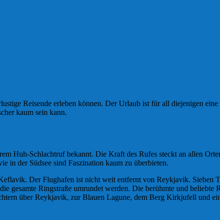
lustige Reisende erleben können. Der Urlaub ist für all diejenigen ein
ischer kaum sein kann.
 ihrem Huh-Schlachtruf bekannt. Die Kraft des Rufes steckt an allen Or
ie in der Südsee sind Faszination kaum zu überbieten.
flavik. Der Flughafen ist nicht weit entfernt von Reykjavik. Sieben Ta
ie gesamte Ringstraße umrundet werden. Die berühmte und beliebte Ri
arlichtern über Reykjavik, zur Blauen Lagune, dem Berg Kirkjufell und 