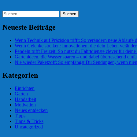
Suchen
nach:
Neueste Beiträge
Wenn Technik auf Präzision trifft: So verändern neue Abläufe 
Wenn Gelenke streiken: Innovationen, die dein Leben verände
Pendeln trifft Freizeit: So nutzt du Fahrtdienste clever für deine 
Gartenideen, die Wasser sparen – und dabei überraschend einf
Nie wieder Paketzoff: So empfängst Du Sendungen, wenn niem
Kategorien
Einrichten
Garten
Handarbeit
Motivation
Neues entdecken
Tipps
Tipps & Tricks
Uncategorized