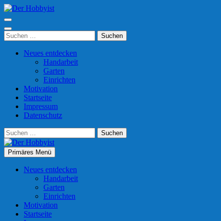
Zum
Inhalt
Der Hobbyist
Was man mit Freizeit so anfangen kann
springen
(Enter
Suchen
drücken)
nach:
Neues entdecken
Handarbeit
Garten
Einrichten
Motivation
Startseite
Impressum
Datenschutz
Suchen
nach:
Primäres Menü
Der Hobbyist
Was man mit Freizeit so anfangen kann
Neues entdecken
Handarbeit
Garten
Einrichten
Motivation
Startseite