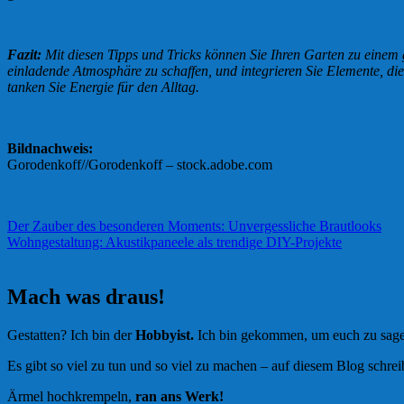
Fazit:
Mit diesen Tipps und Tricks können Sie Ihren Garten zu einem
einladende Atmosphäre zu schaffen, und integrieren Sie Elemente, d
tanken Sie Energie für den Alltag.
Bildnachweis:
Gorodenkoff//Gorodenkoff – stock.adobe.com
Beitragsnavigation
Der Zauber des besonderen Moments: Unvergessliche Brautlooks
Wohngestaltung: Akustikpaneele als trendige DIY-Projekte
Mach was draus!
Gestatten? Ich bin der
Hobbyist.
Ich bin gekommen, um euch zu sagen
Es gibt so viel zu tun und so viel zu machen – auf diesem Blog schre
Ärmel hochkrempeln,
ran ans Werk!