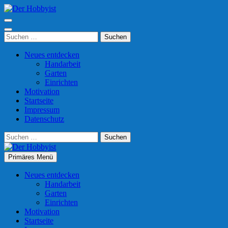
Zum
Inhalt
Der Hobbyist
Was man mit Freizeit so anfangen kann
springen
(Enter
Suchen
drücken)
nach:
Neues entdecken
Handarbeit
Garten
Einrichten
Motivation
Startseite
Impressum
Datenschutz
Suchen
nach:
Primäres Menü
Der Hobbyist
Was man mit Freizeit so anfangen kann
Neues entdecken
Handarbeit
Garten
Einrichten
Motivation
Startseite