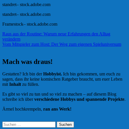
standret
– stock.adobe.com
standret
– stock.adobe.com
Framestock
– stock.adobe.com
Beitragsnavigation
Raus aus der Routine: Warum neue Erfahrungen den Alltag
verändern
Vom Mitspieler zum Host: Der Weg zum eigenen Spieluniversum
Mach was draus!
Gestatten? Ich bin der
Hobbyist.
Ich bin gekommen, um euch zu
sagen, dass ihr keine komischen Ratgeber braucht, um euer Leben
mit
Inhalt
zu füllen.
Es gibt so viel zu tun und so viel zu machen – auf diesem Blog
schreibe ich über
verschiedene Hobbys und spannende Projekte
.
Ärmel hochkrempeln,
ran ans Werk!
Suchen
nach: