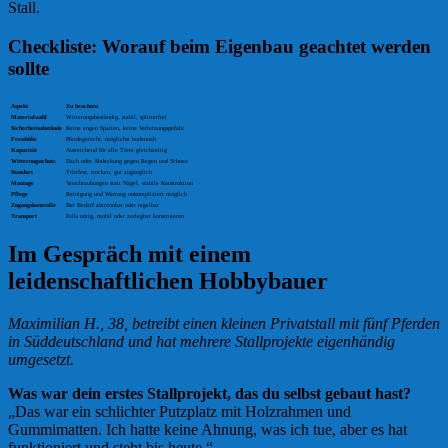
Stall.
Checkliste: Worauf beim Eigenbau geachtet werden
sollte
Aspekt
Zu beachten
Materialwahl
Witterungsbeständig, stabil, splitterfrei
Sicherheitsabstände
Keine engen Spalten, keine Verletzungsgefahr
Fresshöhe
Pferdegerecht, möglichst bodennah
Kapazität
Ausreichend für alle Tiere gleichzeitig
Witterungsschutz
Dach oder Abdeckung gegen Regen und Schnee
Standort
Trittfest, trocken, gut zugänglich
Montage
Verschraubungen statt Nägel, stabile Konstruktion
Pflege
Reinigung und Wartung unkompliziert möglich
Zugangskontrolle
Bei Bedarf abtrennbar oder regelbar
Transport
Falls nötig, mobil oder zerlegbar konstruieren
Im Gespräch mit einem
leidenschaftlichen Hobbybauer
Maximilian H., 38, betreibt einen kleinen Privatstall mit fünf Pferden
in Süddeutschland und hat mehrere Stallprojekte eigenhändig
umgesetzt.
Was war dein erstes Stallprojekt, das du selbst gebaut hast?
„Das war ein schlichter Putzplatz mit Holzrahmen und
Gummimatten. Ich hatte keine Ahnung, was ich tue, aber es hat
funktioniert und steht bis heute.“