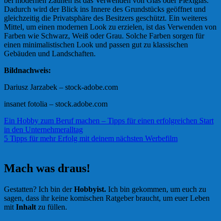
bei modernen Zäunen ist das Verwenden von Glas oder Plexiglas.
Dadurch wird der Blick ins Innere des Grundstücks geöffnet und
gleichzeitig die Privatsphäre des Besitzers geschützt. Ein weiteres
Mittel, um einen modernen Look zu erzielen, ist das Verwenden von
Farben wie Schwarz, Weiß oder Grau. Solche Farben sorgen für
einen minimalistischen Look und passen gut zu klassischen
Gebäuden und Landschaften.
Bildnachweis:
Dariusz Jarzabek – stock-adobe.com
insanet fotolia – stock.adobe.com
Beitragsnavigation
Ein Hobby zum Beruf machen – Tipps für einen erfolgreichen Start
in den Unternehmeralltag
5 Tipps für mehr Erfolg mit deinem nächsten Werbefilm
Mach was draus!
Gestatten? Ich bin der
Hobbyist.
Ich bin gekommen, um euch zu
sagen, dass ihr keine komischen Ratgeber braucht, um euer Leben
mit
Inhalt
zu füllen.