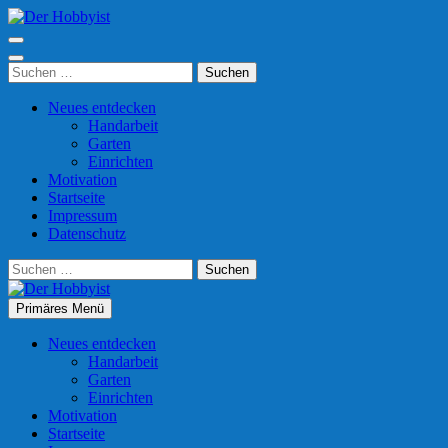
Zum
Inhalt
Der Hobbyist
Was man mit Freizeit so anfangen kann
springen
(Enter
Suchen
drücken)
nach:
Neues entdecken
Handarbeit
Garten
Einrichten
Motivation
Startseite
Impressum
Datenschutz
Suchen
nach:
Primäres Menü
Der Hobbyist
Was man mit Freizeit so anfangen kann
Neues entdecken
Handarbeit
Garten
Einrichten
Motivation
Startseite