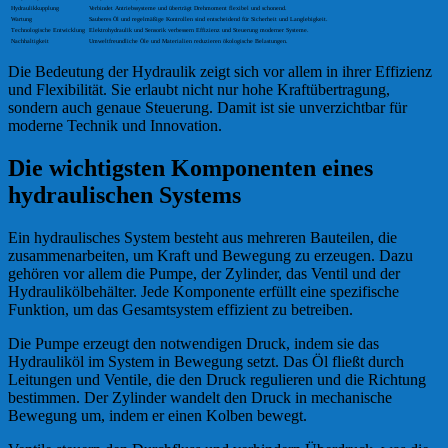
Hydraulikkupplung
Verbindet Antriebssysteme und überträgt Drehmoment flexibel und schonend.
Wartung
Sauberes Öl und regelmäßige Kontrollen sind entscheidend für Sicherheit und Langlebigkeit.
Technologische Entwicklung
Elektrohydraulik und Sensorik verbessern Effizienz und Steuerung moderner Systeme.
Nachhaltigkeit
Umweltfreundliche Öle und Materialien reduzieren ökologische Belastungen.
Die Bedeutung der Hydraulik zeigt sich vor allem in ihrer Effizienz
und Flexibilität. Sie erlaubt nicht nur hohe Kraftübertragung,
sondern auch genaue Steuerung. Damit ist sie unverzichtbar für
moderne Technik und Innovation.
Die wichtigsten Komponenten eines
hydraulischen Systems
Ein hydraulisches System besteht aus mehreren Bauteilen, die
zusammenarbeiten, um Kraft und Bewegung zu erzeugen. Dazu
gehören vor allem die Pumpe, der Zylinder, das Ventil und der
Hydraulikölbehälter. Jede Komponente erfüllt eine spezifische
Funktion, um das Gesamtsystem effizient zu betreiben.
Die Pumpe erzeugt den notwendigen Druck, indem sie das
Hydrauliköl im System in Bewegung setzt. Das Öl fließt durch
Leitungen und Ventile, die den Druck regulieren und die Richtung
bestimmen. Der Zylinder wandelt den Druck in mechanische
Bewegung um, indem er einen Kolben bewegt.