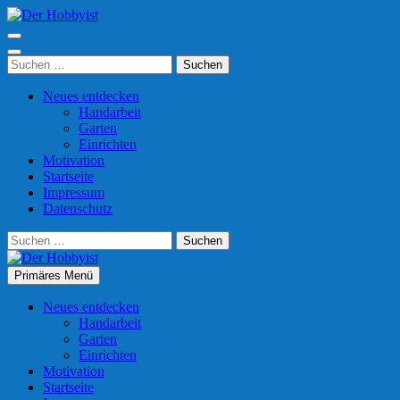
Zum
Inhalt
Der Hobbyist
Was man mit Freizeit so anfangen kann
springen
(Enter
Suchen
drücken)
nach:
Neues entdecken
Handarbeit
Garten
Einrichten
Motivation
Startseite
Impressum
Datenschutz
Suchen
nach:
Primäres Menü
Der Hobbyist
Was man mit Freizeit so anfangen kann
Neues entdecken
Handarbeit
Garten
Einrichten
Motivation
Startseite