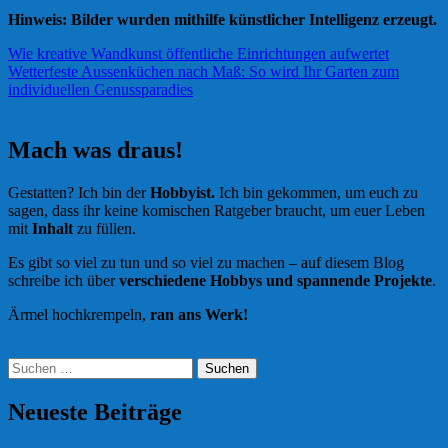
Hinweis: Bilder wurden mithilfe künstlicher Intelligenz erzeugt.
Beitragsnavigation
Wie kreative Wandkunst öffentliche Einrichtungen aufwertet
Wetterfeste Aussenküchen nach Maß: So wird Ihr Garten zum
individuellen Genussparadies
Mach was draus!
Gestatten? Ich bin der
Hobbyist.
Ich bin gekommen, um euch zu
sagen, dass ihr keine komischen Ratgeber braucht, um euer Leben
mit
Inhalt
zu füllen.
Es gibt so viel zu tun und so viel zu machen – auf diesem Blog
schreibe ich über
verschiedene Hobbys und spannende Projekte
.
Ärmel hochkrempeln,
ran ans Werk!
Suchen
nach:
Neueste Beiträge