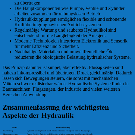
zu übertragen.
Die Hauptkomponenten wie Pumpe, Ventile und Zylinder
arbeiten zusammen für reibungslosen Betrieb.
Hydraulikkupplungen ermöglichen flexible und schonende
Kraftübertragung zwischen Antriebssystemen.
Regelmäßige Wartung und sauberes Hydrauliköl sind
entscheidend für die Langlebigkeit der Anlagen.
Moderne Technologien integrieren Elektronik und Sensorik
für mehr Effizienz und Sicherheit.
Nachhaltige Materialien und umweltfreundliche Öle
reduzieren die ökologische Belastung hydraulischer Systeme.
Das Prinzip dahinter ist simpel, aber effektiv: Flüssigkeiten sind
nahezu inkompressibel und übertragen Druck gleichmäßig. Dadurch
lassen sich Bewegungen steuern, die sonst mit mechanischen
Mitteln schwer realisierbar wären. Hydraulische Systeme finden in
Baumaschinen, Flugzeugen, der Industrie und vielen weiteren
Bereichen Anwendung.
Zusammenfassung der wichtigsten
Aspekte der Hydraulik
Thema
Kurzbeschreibung
Grundprinzip
Hydraulik überträgt Kraft durch Flüssigkeiten und ermöglicht präzise Bewegungen.
Hauptkomponenten
Pumpe, Ventile, Zylinder und Ölbehälter arbeiten zusammen für effizienten Betrieb.