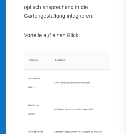
optisch ansprechend in die
Gartengestaltung integrieren.
Vorteile auf einen Blick:
Argument
Bedeutung
Frische Eier
Ohne Transport, direkt aus dem Nest
täglich
Natürlicher
Hühnerkot verbessert die Bodenqualität
Dünger
Unkomplizierte
Geringer Pflegeaufwand im Vergleich zu anderen