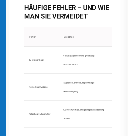
HÄUFIGE FEHLER – UND WIE
MAN SIE VERMEIDET
Fehler
Besser so
Vorab gut planen und großzügig
Zu kleiner Stall
dimensionieren
Tägliche Kontrolle, regelmäßige
Keine Stallhygiene
Grundreinigung
Auf hochwertige, ausgewogene Mischung
Falsches Hühnerfutter
achten