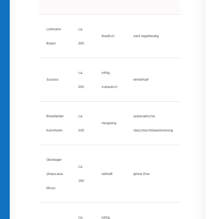
Lohmann
ca.
friedlich
sehr legefreudig
Braun
300
ca.
ruhig,
Sussex
winterhart
250
zutraulich
Bielefelder
ca.
automatische
neugierig
Kennhuhn
230
Geschlechtsbestimmung
Grünleger
ca.
(Araucana-
lebhaft
grüne Eier
180
Mixe)
ca.
ruhig,