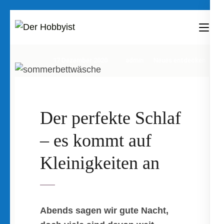
Zum
Inhalt
Der Hobbyist
Was man mit Freizeit so anfangen
springen
kann
(Enter
17 Dezember 2020
admin
Neues entdecken
drücken)
Der perfekte Schlaf
– es kommt auf
Kleinigkeiten an
Abends sagen wir gute Nacht,